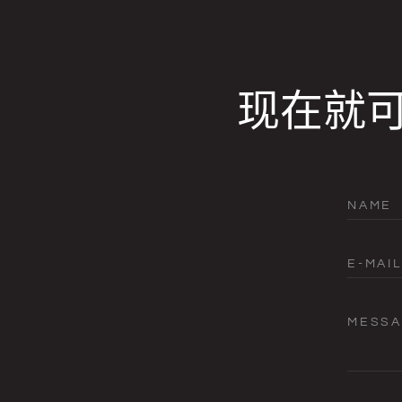
现在就
NAME
E-MAIL
MESS