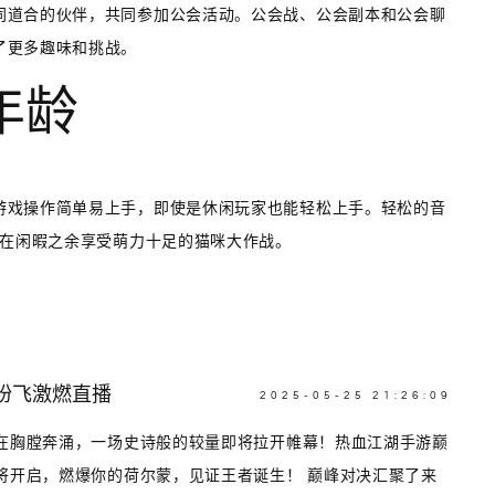
同道合的伙伴，共同参加公会活动。公会战、公会副本和公会聊
了更多趣味和挑战。
年龄
游戏操作简单易上手，即使是休闲玩家也能轻松上手。轻松的音
家在闲暇之余享受萌力十足的猫咪大作战。
纷飞激燃直播
2025-05-25 21:26:09
在胸膛奔涌，一场史诗般的较量即将拉开帷幕！热血江湖手游巅
将开启，燃爆你的荷尔蒙，见证王者诞生！ 巅峰对决汇聚了来